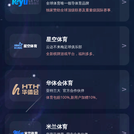
产品
新闻
下载
举升链 30s-40R
关键词：
米兰体育-米兰（中国） 机械设备
自导向升降台