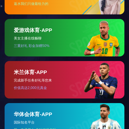
最新新闻
刚性链源头厂家 —— 米兰体育-米兰（中国） 机械
致敬每一位伟大的母亲！
平凡坚守 铸就非凡
从 “制造” 到 “绿造”——米兰体育-米兰（中国） 获评市级绿色工
微信
厂
米兰体育-米兰（中国） 刚性链升降系统 —— 汽车制造升降驱动
联系我们
优选方案
服务不止 匠心不息
产品筛选