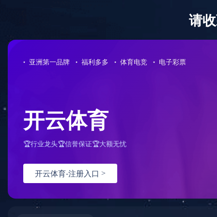
米兰体育
support@areafriki.com
米兰体育-米兰（中
EV
米兰体育
咬合链升降台