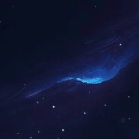
免费方案咨询
无论您处于项目的哪个阶段，我们都乐于为您提
供初步的技术交流和方案建议。