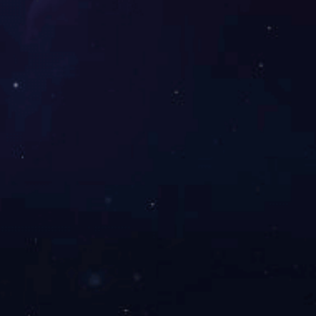
解决方案
服务支
关于米兰体育-米兰（中
持
国）
工业
选型指导
米兰体育-米兰（中国） 简介
O-T
舞台
技术文档
发展历程
新能源换电
常见问题
企业荣誉
站
仓储物流
视频资料
米兰体育
特种机械
售后服务
人才发展