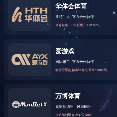
咬合链升降台
咬合链升降台是一款以咬合链为核心传动
的垂直升降设备，核心采用两条特制链条
如拉链般相互咬合，形成坚固的刚性支撑
柱，实现“推/拉”双向稳定运作，彻底区
别于传统液压、柔性链升降方案，兼具结
构紧凑、安全平稳、高效耐用、定位精准
了解详情
等优势，广泛应用于工业自动化、物流仓
储、汽车制造、舞台演艺等多领域，适配
各类轻重载、高频次升降作业需求。